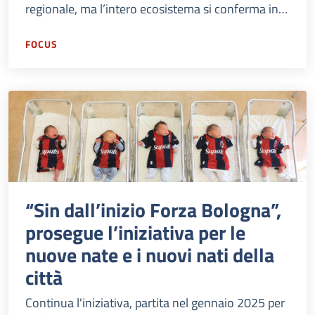
regionale, ma l’intero ecosistema si conferma in
salute e sviluppa nuovi campi come la medicina di
precisione.
FOCUS
“Sin dall’inizio Forza Bologna”,
prosegue l’iniziativa per le
nuove nate e i nuovi nati della
città
Continua l'iniziativa, partita nel gennaio 2025 per