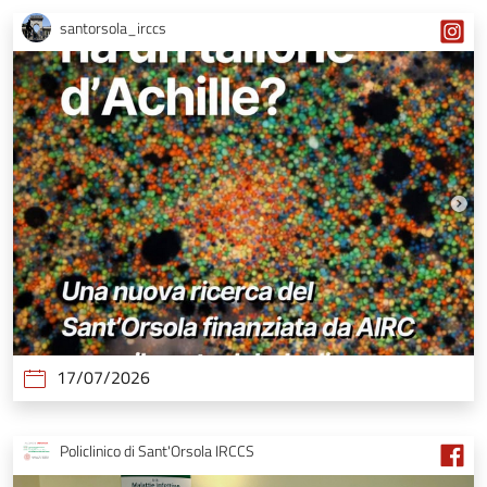
santorsola_irccs
17/07/2026
Policlinico di Sant'Orsola IRCCS