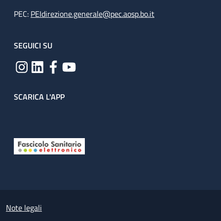
PEC:
PEIdirezione.generale@pec.aosp.bo.it
SEGUICI SU
SCARICA L'APP
Useful links section
Small prints
Note legali