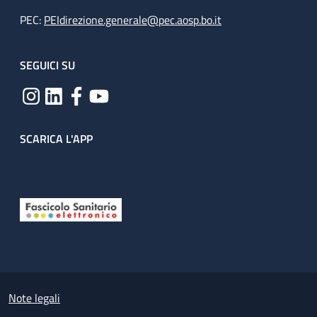
PEC:
PEIdirezione.generale@pec.aosp.bo.it
SEGUICI SU
SCARICA L'APP
Useful links section
Small prints
Note legali