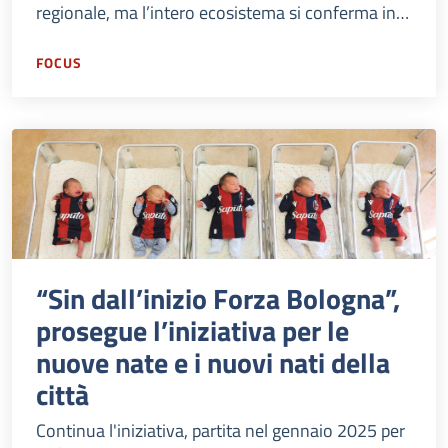
regionale, ma l’intero ecosistema si conferma in
salute e sviluppa nuovi campi come la medicina di
precisione.
FOCUS
“Sin dall’inizio Forza Bologna”,
prosegue l’iniziativa per le
nuove nate e i nuovi nati della
città
Continua l'iniziativa, partita nel gennaio 2025 per