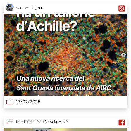
santorsola_irccs
17/07/2026
Policlinico di Sant'Orsola IRCCS