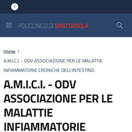
Salta al contenuto principale
Skip to footer content
Briciole di pane
Home
/
A.M.I.C.I. - ODV ASSOCIAZIONE PER LE MALATTIE
INFIAMMATORIE CRONICHE DELL'INTESTINO
A.M.I.C.I. - ODV
ASSOCIAZIONE PER LE
MALATTIE
INFIAMMATORIE