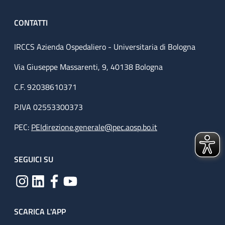
CONTATTI
IRCCS Azienda Ospedaliero - Universitaria di Bologna
Via Giuseppe Massarenti, 9, 40138 Bologna
C.F. 92038610371
P.IVA 02553300373
PEC:
PEIdirezione.generale@pec.aosp.bo.it
SEGUICI SU
SCARICA L'APP