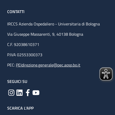
CONTATTI
IRCCS Azienda Ospedaliero - Universitaria di Bologna
Via Giuseppe Massarenti, 9, 40138 Bologna
C.F. 92038610371
P.IVA 02553300373
PEC:
PEIdirezione.generale@pec.aosp.bo.it
SEGUICI SU
SCARICA L'APP