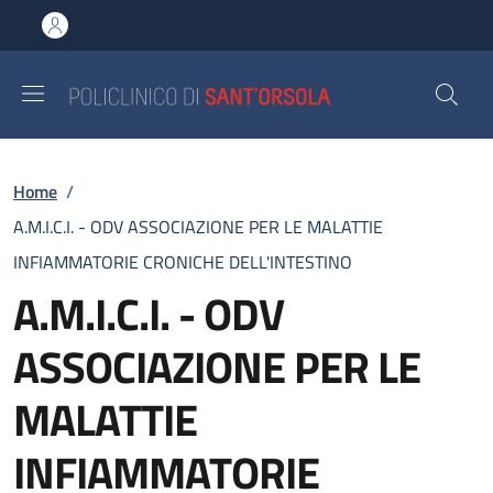
Salta al contenuto principale
Skip to footer content
Briciole di pane
Home
/
A.M.I.C.I. - ODV ASSOCIAZIONE PER LE MALATTIE
INFIAMMATORIE CRONICHE DELL'INTESTINO
A.M.I.C.I. - ODV
ASSOCIAZIONE PER LE
MALATTIE
INFIAMMATORIE