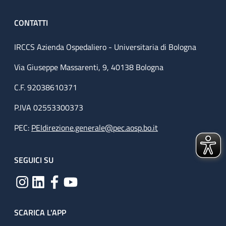
CONTATTI
IRCCS Azienda Ospedaliero - Universitaria di Bologna
Via Giuseppe Massarenti, 9, 40138 Bologna
C.F. 92038610371
P.IVA 02553300373
PEC:
PEIdirezione.generale@pec.aosp.bo.it
SEGUICI SU
SCARICA L'APP