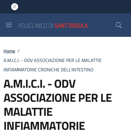
Salta al contenuto principale
Skip to footer content
Briciole di pane
Home
/
A.M.I.C.I. - ODV ASSOCIAZIONE PER LE MALATTIE
INFIAMMATORIE CRONICHE DELL'INTESTINO
A.M.I.C.I. - ODV
ASSOCIAZIONE PER LE
MALATTIE
INFIAMMATORIE