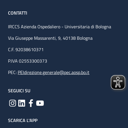
CONTATTI
IRCCS Azienda Ospedaliero - Universitaria di Bologna
Via Giuseppe Massarenti, 9, 40138 Bologna
C.F. 92038610371
P.IVA 02553300373
PEC:
PEIdirezione.generale@pec.aosp.bo.it
SEGUICI SU
SCARICA L'APP