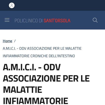
Salta al contenuto principale
Skip to footer content
Briciole di pane
Home
/
A.M.I.C.I. - ODV ASSOCIAZIONE PER LE MALATTIE
INFIAMMATORIE CRONICHE DELL'INTESTINO
A.M.I.C.I. - ODV
ASSOCIAZIONE PER LE
MALATTIE
INFIAMMATORIE