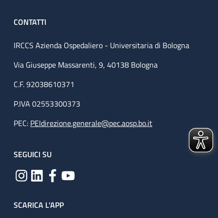
CONTATTI
IRCCS Azienda Ospedaliero - Universitaria di Bologna
Via Giuseppe Massarenti, 9, 40138 Bologna
C.F. 92038610371
P.IVA 02553300373
PEC:
PEIdirezione.generale@pec.aosp.bo.it
SEGUICI SU
SCARICA L'APP