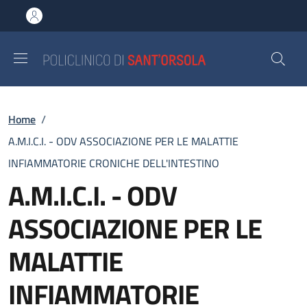
Salta al contenuto principale
Skip to footer content
Briciole di pane
Home
/
A.M.I.C.I. - ODV ASSOCIAZIONE PER LE MALATTIE
INFIAMMATORIE CRONICHE DELL'INTESTINO
A.M.I.C.I. - ODV
ASSOCIAZIONE PER LE
MALATTIE
INFIAMMATORIE