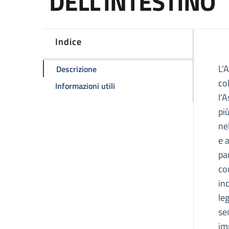
DELL'INTESTINO
Indice
D
L'
della pagina A.M.I.C.I. - ODV ASS
Descrizione
co
della pagina A.M.I.C.I. - OD
Informazioni utili
l'
pi
ne
e 
pa
co
in
le
se
im