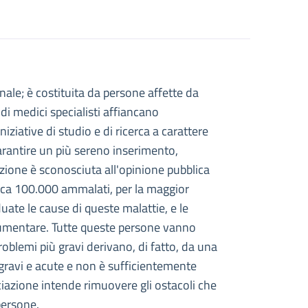
onale; è costituita da persone affette da
STINO
 di medici specialisti affiancano
'INTESTINO
ziative di studio e di ricerca a carattere
arantire un più sereno inserimento,
izione è sconosciuta all'opinione pubblica
a circa 100.000 ammalati, per la maggior
uate le cause di queste malattie, e le
 aumentare. Tutte queste persone vanno
 problemi più gravi derivano, di fatto, da una
gravi e acute e non è sufficientemente
iazione intende rimuovere gli ostacoli che
persone.