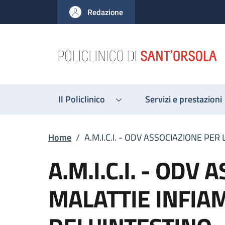
Salta al contenuto principale
Skip to footer content
Redazione
Il Policlinico
Servizi e prestazioni
Briciole di pane
Home
/
A.M.I.C.I. - ODV ASSOCIAZIONE PE
A.M.I.C.I. - ODV
MALATTIE INFIA