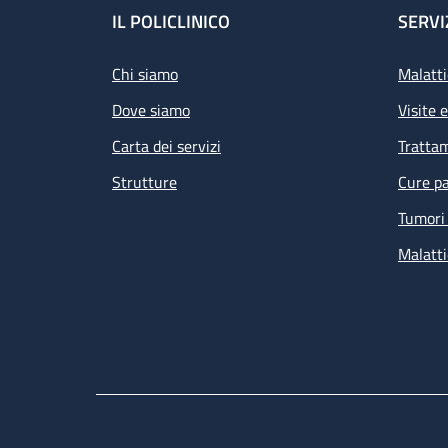
Footer
IL POLICLINICO
SERVI
Chi siamo
Malatti
Dove siamo
Visite 
Carta dei servizi
Tratta
Strutture
Cure pa
Tumori 
Malatti