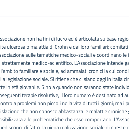
escrizione
Associazione non ha fini di lucro ed è articolata su base regi
OCIAZIONE PER LE MALATTIE INFIAMMATORIE CRONICHE DELL'INTE
lite ulcerosa o malattia di Crohn e dai loro familiari; comitati
V ASSOCIAZIONE PER LE MALATTIE INFIAMMATORIE CRONICHE DELL
Associazione sulle tematiche medico-sociali e coordinano le ini
ù strettamente medico-scientifico. L'Associazione intende g
ll'ambito familiare e sociale, ad ammalati cronici la cui cond
alla legislazione sociale. Si ritiene che ci siano oggi in Itali
rte in età giovanile. Sino a quando non saranno state individ
nseguenti terapie risolutive, il loro numero è destinato ad
contro a problemi non piccoli nella vita di tutti i giorni; ma i
gislazione che non conosce abbastanza le malattie croniche 
nsibilizzata alle problematiche che esse comportano. L'Assoc
pediscono, di fatto, la piena realizzazione sociale di queste 