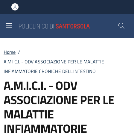
Salta al contenuto principale
Skip to footer content
Briciole di pane
Home
/
A.M.I.C.I. - ODV ASSOCIAZIONE PER LE MALATTIE
INFIAMMATORIE CRONICHE DELL'INTESTINO
A.M.I.C.I. - ODV
ASSOCIAZIONE PER LE
MALATTIE
INFIAMMATORIE