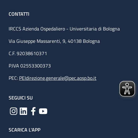
CONTATTI
IRCCS Azienda Ospedaliero - Universitaria di Bologna
Via Giuseppe Massarenti, 9, 40138 Bologna
C.F. 92038610371
P.IVA 02553300373
PEC:
PEIdirezione.generale@pec.aosp.bo.it
SEGUICI SU
SCARICA L'APP