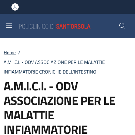
Salta al contenuto principale
Skip to footer content
Briciole di pane
Home
/
A.M.I.C.I. - ODV ASSOCIAZIONE PER LE MALATTIE
INFIAMMATORIE CRONICHE DELL'INTESTINO
A.M.I.C.I. - ODV
ASSOCIAZIONE PER LE
MALATTIE
INFIAMMATORIE