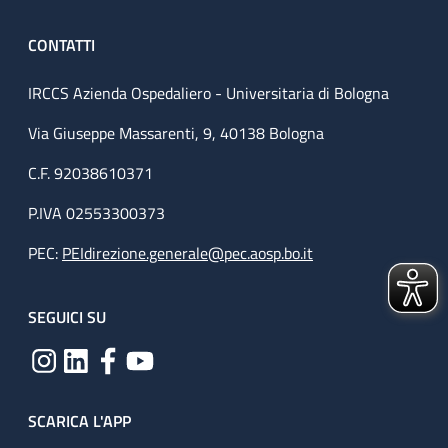
CONTATTI
IRCCS Azienda Ospedaliero - Universitaria di Bologna
Via Giuseppe Massarenti, 9, 40138 Bologna
C.F. 92038610371
P.IVA 02553300373
PEC:
PEIdirezione.generale@pec.aosp.bo.it
SEGUICI SU
SCARICA L'APP