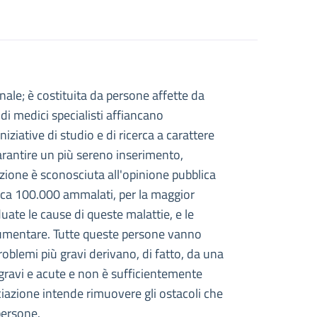
onale; è costituita da persone affette da
STINO
 di medici specialisti affiancano
'INTESTINO
ziative di studio e di ricerca a carattere
arantire un più sereno inserimento,
izione è sconosciuta all'opinione pubblica
a circa 100.000 ammalati, per la maggior
uate le cause di queste malattie, e le
 aumentare. Tutte queste persone vanno
 problemi più gravi derivano, di fatto, da una
gravi e acute e non è sufficientemente
iazione intende rimuovere gli ostacoli che
persone.