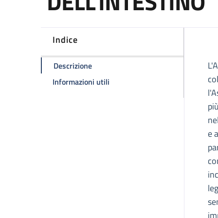
DELL'INTESTINO
Indice
D
L'
della pagina A.M.I.C.I. - ODV ASS
Descrizione
co
della pagina A.M.I.C.I. - OD
Informazioni utili
l'
pi
ne
e 
pa
co
in
le
se
im