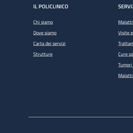
Footer
IL POLICLINICO
SERVI
Chi siamo
Malatti
Dove siamo
Visite 
Carta dei servizi
Tratta
Strutture
Cure pa
Tumori 
Malatti