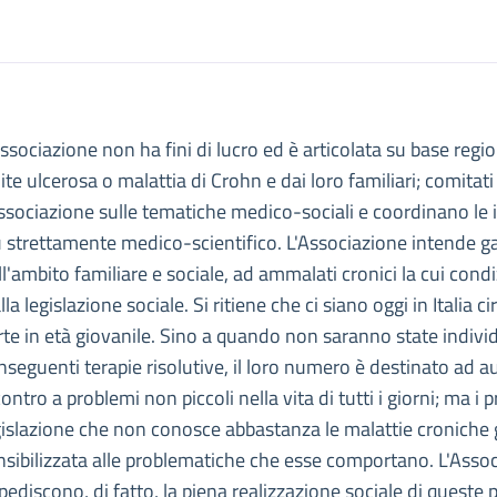
escrizione
Associazione non ha fini di lucro ed è articolata su base regi
OCIAZIONE PER LE MALATTIE INFIAMMATORIE CRONICHE DELL'INTE
lite ulcerosa o malattia di Crohn e dai loro familiari; comitati
V ASSOCIAZIONE PER LE MALATTIE INFIAMMATORIE CRONICHE DELL
Associazione sulle tematiche medico-sociali e coordinano le ini
ù strettamente medico-scientifico. L'Associazione intende g
ll'ambito familiare e sociale, ad ammalati cronici la cui cond
alla legislazione sociale. Si ritiene che ci siano oggi in Itali
rte in età giovanile. Sino a quando non saranno state individ
nseguenti terapie risolutive, il loro numero è destinato ad
contro a problemi non piccoli nella vita di tutti i giorni; ma i
gislazione che non conosce abbastanza le malattie croniche 
nsibilizzata alle problematiche che esse comportano. L'Assoc
pediscono, di fatto, la piena realizzazione sociale di queste 