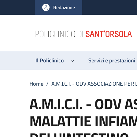
Salta al contenuto principale
Skip to footer content
Redazione
Il Policlinico
Servizi e prestazioni
Briciole di pane
Home
/
A.M.I.C.I. - ODV ASSOCIAZIONE PE
A.M.I.C.I. - ODV
MALATTIE INFIA