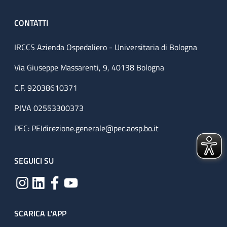
CONTATTI
IRCCS Azienda Ospedaliero - Universitaria di Bologna
Via Giuseppe Massarenti, 9, 40138 Bologna
C.F. 92038610371
P.IVA 02553300373
PEC:
PEIdirezione.generale@pec.aosp.bo.it
SEGUICI SU
SCARICA L'APP