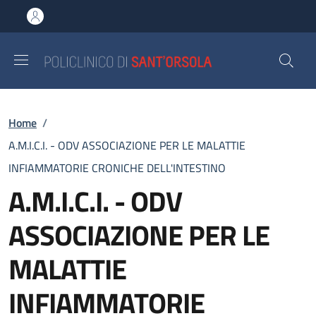
Salta al contenuto principale
Skip to footer content
Briciole di pane
Home
/
A.M.I.C.I. - ODV ASSOCIAZIONE PER LE MALATTIE
INFIAMMATORIE CRONICHE DELL'INTESTINO
A.M.I.C.I. - ODV
ASSOCIAZIONE PER LE
MALATTIE
INFIAMMATORIE