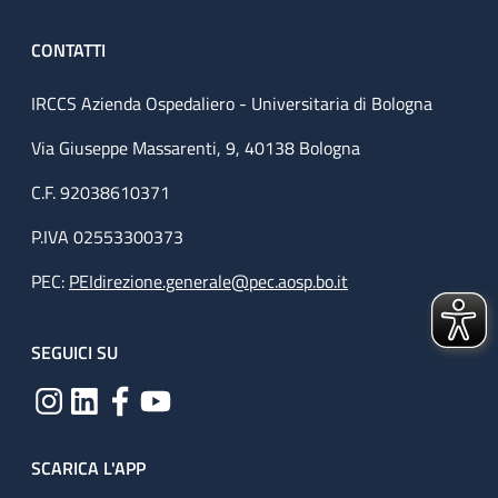
CONTATTI
IRCCS Azienda Ospedaliero - Universitaria di Bologna
Via Giuseppe Massarenti, 9, 40138 Bologna
C.F. 92038610371
P.IVA 02553300373
PEC:
PEIdirezione.generale@pec.aosp.bo.it
SEGUICI SU
SCARICA L'APP