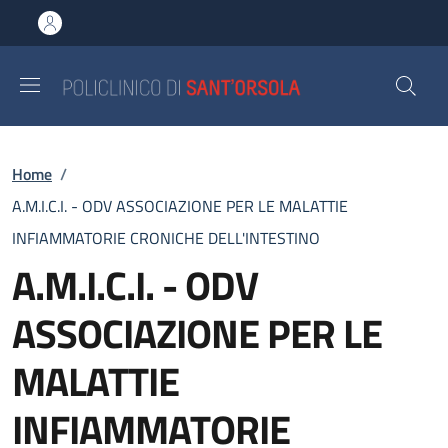
Salta al contenuto principale
Skip to footer content
Briciole di pane
Home
/
A.M.I.C.I. - ODV ASSOCIAZIONE PER LE MALATTIE
INFIAMMATORIE CRONICHE DELL'INTESTINO
A.M.I.C.I. - ODV
ASSOCIAZIONE PER LE
MALATTIE
INFIAMMATORIE