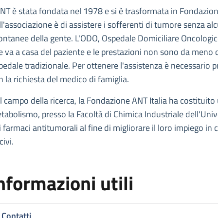
escrizione
ANT è stata fondata nel 1978 e si è trasformata in Fondazi
NAZIONALE TUMORI
ll'associazione è di assistere i sofferenti di tumore senza alc
IONE NAZIONALE TUMORI
ontanee della gente. L'ODO, Ospedale Domiciliare Oncologico
e va a casa del paziente e le prestazioni non sono da meno di
pedale tradizionale. Per ottenere l'assistenza è necessario pr
n la richiesta del medico di famiglia.
l campo della ricerca, la Fondazione ANT Italia ha costituito
tabolismo, presso la Facoltà di Chimica Industriale dell'Unive
 farmaci antitumorali al fine di migliorare il loro impiego in cl
ivi.
nformazioni utili
Contatti