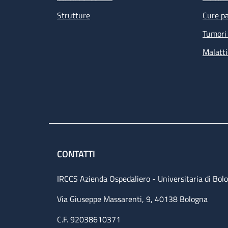
Strutture
Cure pa
Tumori 
Malatti
CONTATTI
IRCCS Azienda Ospedaliero - Universitaria di Bol
Via Giuseppe Massarenti, 9, 40138 Bologna
C.F. 92038610371