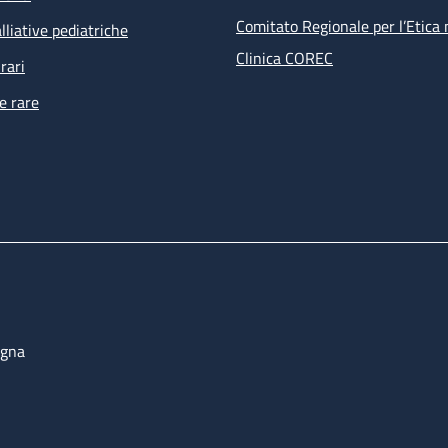
Comitato Regionale per l’Etica 
lliative pediatriche
Clinica COREC
rari
e rare
ogna