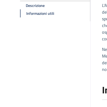
D
L'
della pagina ANT - ASSOCIAZIONE 
Descrizione
de
della pagina ANT - ASSOCIAZ
Informazioni utili
sp
ch
os
co
Ne
Me
dei
noc
I