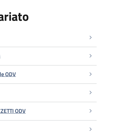
ariato
s
ale ODV
ZZETTI ODV