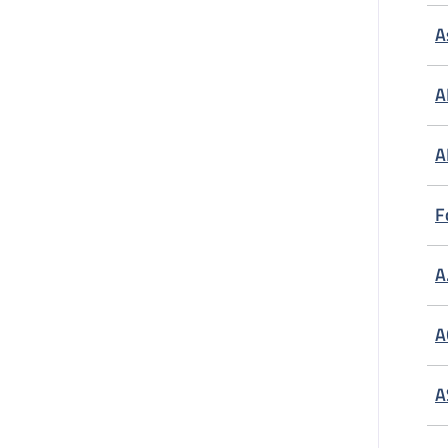
A
A
A
F
A
A
A