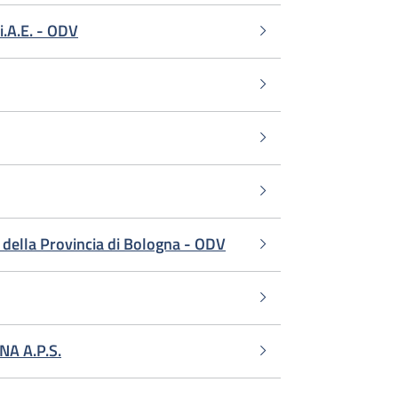
i.A.E. - ODV
i della Provincia di Bologna - ODV
A A.P.S.