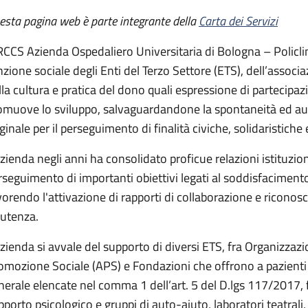
ato
esta pagina web è parte integrante della
Carta dei Servizi
IRCCS Azienda Ospedaliero Universitaria di Bologna – Policlini
nzione sociale degli Enti del Terzo Settore (ETS), dell’associa
ciazioni di Volontariato
lla cultura e pratica del dono quali espressione di partecipaz
omuove lo sviluppo, salvaguardandone la spontaneità ed a
ginale per il perseguimento di finalità civiche, solidaristiche e
Azienda negli anni ha consolidato proficue relazioni istituziona
rseguimento di importanti obiettivi legati al soddisfacimento d
vorendo l'attivazione di rapporti di collaborazione e riconosc
’utenza.
Azienda si avvale del supporto di diversi ETS, fra Organizzazi
omozione Sociale (APS) e Fondazioni che offrono a pazienti e 
nerale elencate nel comma 1 dell’art. 5 del D.lgs 117/2017, fr
porto psicologico e gruppi di auto-aiuto, laboratori teatrali, c