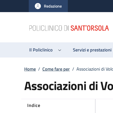
Salta al contenuto principale
Skip to footer content
Redazione
Il Policlinico
Servizi e prestazioni
Briciole di pane
Home
/
Come fare per
/
Associazioni di Vol
Associazioni di V
Indice