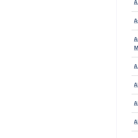
A
A
A
M
A
A
A
A