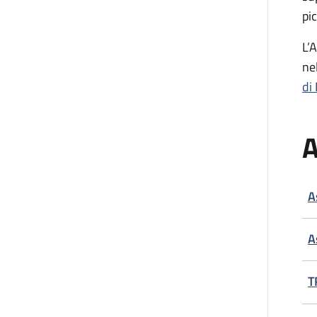
pic
L’
ne
di
A
A
A
T