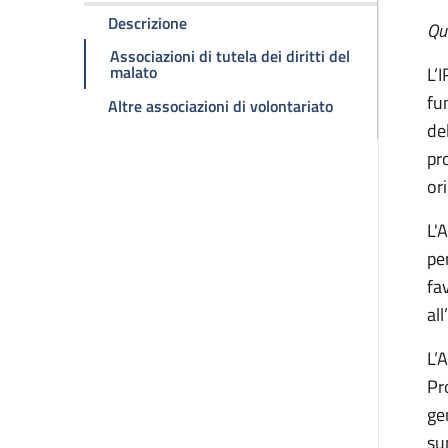
della pagina Associazioni di Volontari
Descrizione
Qu
Associazioni di tutela dei diritti del
della pagina Associazioni di Volontariato
malato
L’
fu
della pagina Asso
Altre associazioni di volontariato
de
pr
ori
L'
pe
fa
all
L’
Pr
ge
sup