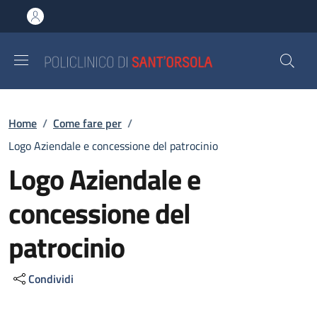
Salta al contenuto principale
Skip to footer content
Briciole di pane
Home
/
Come fare per
/
Logo Aziendale e concessione del patrocinio
Logo Aziendale e
concessione del
patrocinio
Condividi