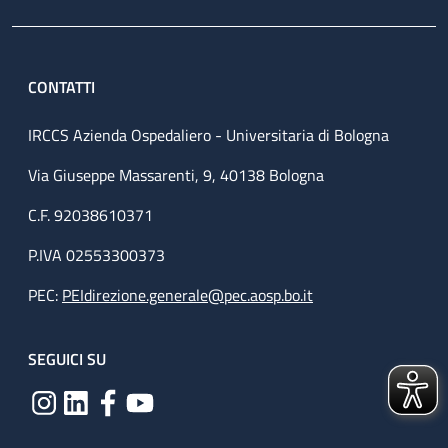
CONTATTI
IRCCS Azienda Ospedaliero - Universitaria di Bologna
Via Giuseppe Massarenti, 9, 40138 Bologna
C.F. 92038610371
P.IVA 02553300373
PEC:
PEIdirezione.generale@pec.aosp.bo.it
SEGUICI SU