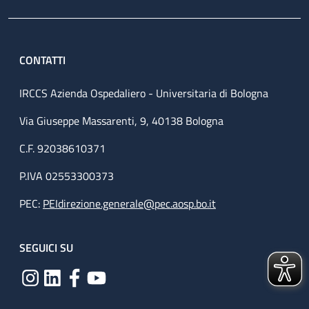
CONTATTI
IRCCS Azienda Ospedaliero - Universitaria di Bologna
Via Giuseppe Massarenti, 9, 40138 Bologna
C.F. 92038610371
P.IVA 02553300373
PEC:
PEIdirezione.generale@pec.aosp.bo.it
SEGUICI SU