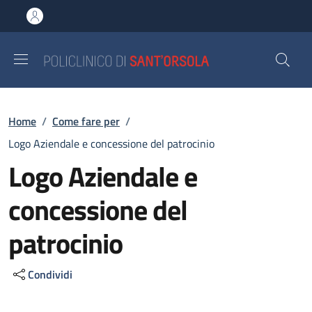
Salta al contenuto principale
Skip to footer content
Briciole di pane
Home
/
Come fare per
/
Logo Aziendale e concessione del patrocinio
Logo Aziendale e
concessione del
patrocinio
Condividi