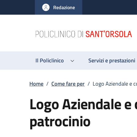
Salta al contenuto principale
Skip to footer content
Redazione
Il Policlinico
Servizi e prestazioni
Briciole di pane
Home
/
Come fare per
/
Logo Aziendale e c
Logo Aziendale e 
patrocinio