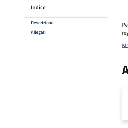
Indice
della pagina Logo Aziendale e concess
Descrizione
Pe
della pagina Logo Aziendale e concessione
Allegati
re
Mo
A