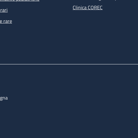
Clinica COREC
rari
e rare
ogna