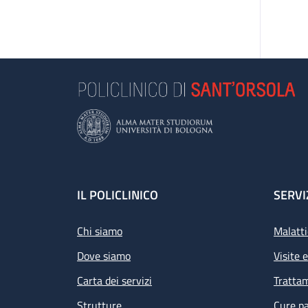
Footer
IL POLICLINICO
SERVI
Chi siamo
Malatti
Dove siamo
Visite 
Carta dei servizi
Tratta
Strutture
Cure pa