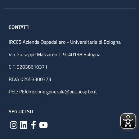
CONTATTI
IRCCS Azienda Ospedaliero - Universitaria di Bologna
Via Giuseppe Massarenti, 9, 40138 Bologna
C.F. 92038610371
P.IVA 02553300373
PEC:
PEIdirezione.generale@pec.aosp.bo.it
SEGUICI SU