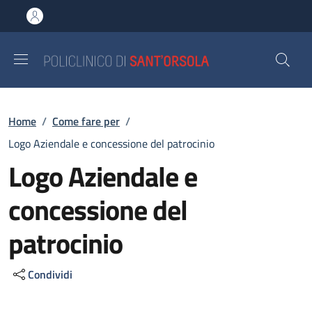
Salta al contenuto principale
Skip to footer content
Briciole di pane
Home
/
Come fare per
/
Logo Aziendale e concessione del patrocinio
Logo Aziendale e
concessione del
patrocinio
Condividi