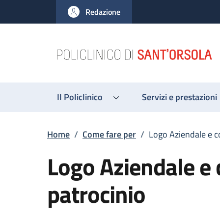
Salta al contenuto principale
Skip to footer content
Redazione
Il Policlinico
Servizi e prestazioni
Briciole di pane
Home
/
Come fare per
/
Logo Aziendale e c
Logo Aziendale e 
patrocinio