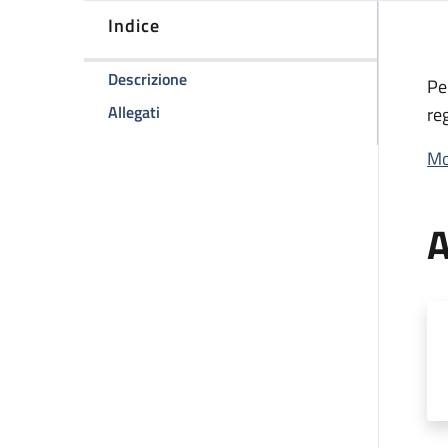
Indice
della pagina Logo Aziendale e concess
Descrizione
Pe
della pagina Logo Aziendale e concessione
Allegati
re
Mo
A