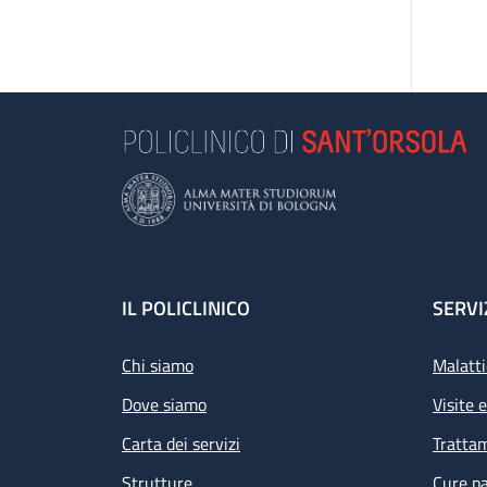
Footer
IL POLICLINICO
SERVI
Chi siamo
Malatti
Dove siamo
Visite 
Carta dei servizi
Tratta
Strutture
Cure pa