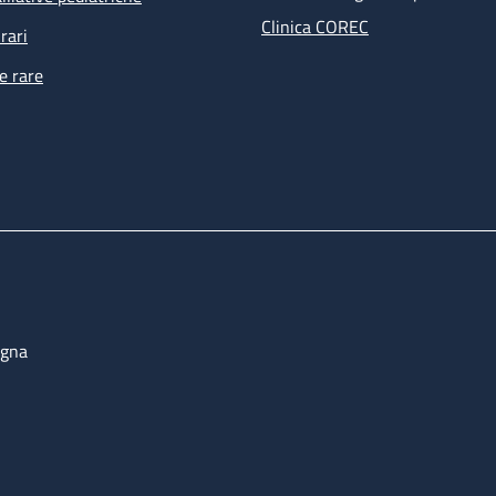
Clinica COREC
rari
e rare
ogna