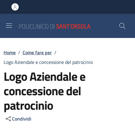
Salta al contenuto principale
Skip to footer content
Briciole di pane
Home
/
Come fare per
/
Logo Aziendale e concessione del patrocinio
Logo Aziendale e
concessione del
patrocinio
Condividi