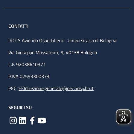
CONTATTI
IRCCS Azienda Ospedaliero - Universitaria di Bologna
Via Giuseppe Massarenti, 9, 40138 Bologna
C.F. 92038610371
P.IVA 02553300373
PEC:
PEIdirezione.generale@pec.aosp.bo.it
SEGUICI SU