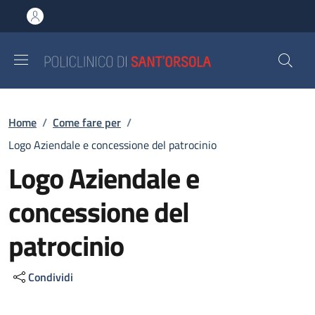
Salta al contenuto principale
Skip to footer content
Briciole di pane
Home
/
Come fare per
/
Logo Aziendale e concessione del patrocinio
Logo Aziendale e
concessione del
patrocinio
Condividi