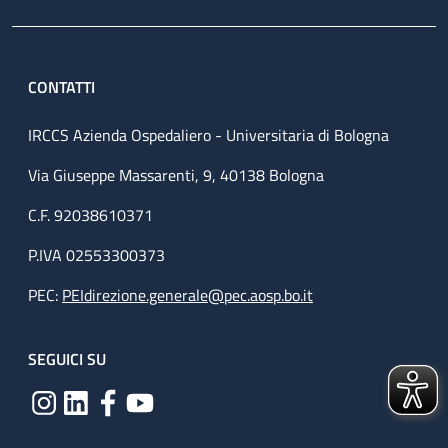
CONTATTI
IRCCS Azienda Ospedaliero - Universitaria di Bologna
Via Giuseppe Massarenti, 9, 40138 Bologna
C.F. 92038610371
P.IVA 02553300373
PEC:
PEIdirezione.generale@pec.aosp.bo.it
SEGUICI SU