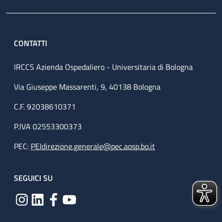
CONTATTI
IRCCS Azienda Ospedaliero - Universitaria di Bologna
Via Giuseppe Massarenti, 9, 40138 Bologna
C.F. 92038610371
P.IVA 02553300373
PEC:
PEIdirezione.generale@pec.aosp.bo.it
SEGUICI SU