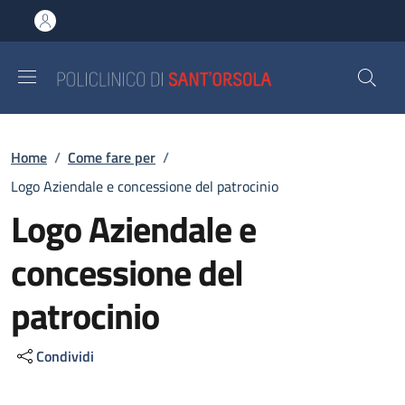
Salta al contenuto principale
Skip to footer content
Briciole di pane
Home
/
Come fare per
/
Logo Aziendale e concessione del patrocinio
Logo Aziendale e
concessione del
patrocinio
Condividi