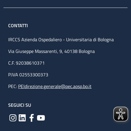
CONTATTI
IRCCS Azienda Ospedaliero - Universitaria di Bologna
Via Giuseppe Massarenti, 9, 40138 Bologna
C.F. 92038610371
P.IVA 02553300373
PEC:
PEIdirezione.generale@pec.aosp.bo.it
SEGUICI SU