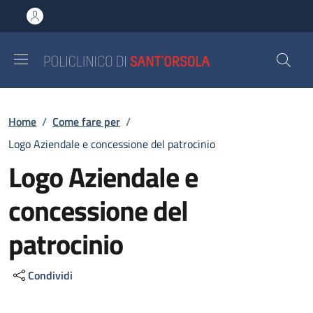
Salta al contenuto principale
Skip to footer content
Briciole di pane
Home
/
Come fare per
/
Logo Aziendale e concessione del patrocinio
Logo Aziendale e
concessione del
patrocinio
Condividi