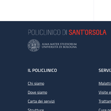
Footer
IL POLICLINICO
SERVI
Chi siamo
Malatti
Dove siamo
Visite 
Carta dei servizi
Tratta
Strutture
Cure pa