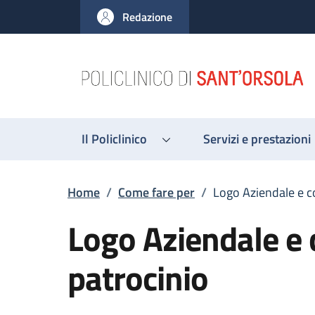
Salta al contenuto principale
Skip to footer content
Redazione
Il Policlinico
Servizi e prestazioni
Briciole di pane
Home
/
Come fare per
/
Logo Aziendale e c
Logo Aziendale e 
patrocinio