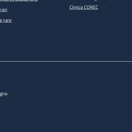
Clinica COREC
rari
e rare
ogna