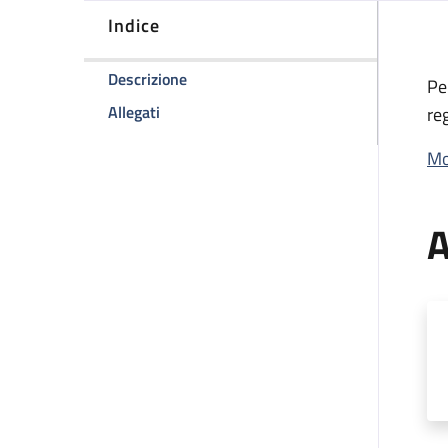
Indice
della pagina Logo Aziendale e concess
Descrizione
Pe
della pagina Logo Aziendale e concessione
Allegati
re
Mo
A