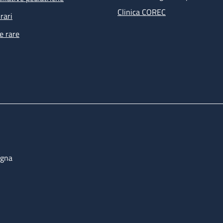
Clinica COREC
rari
e rare
ogna