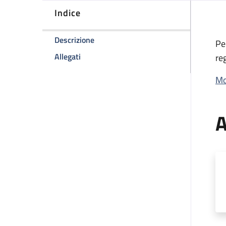
Indice
della pagina Logo Aziendale e concess
Descrizione
Pe
della pagina Logo Aziendale e concessione
Allegati
re
Mo
A