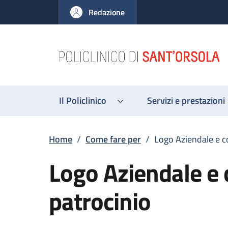
Salta al contenuto principale
Skip to footer content
Redazione
Il Policlinico
Servizi e prestazioni
Briciole di pane
Home
/
Come fare per
/
Logo Aziendale e c
Logo Aziendale e 
patrocinio