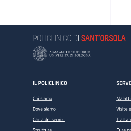
Footer
IL POLICLINICO
SERVI
Chi siamo
Malatti
Dove siamo
Visite 
Carta dei servizi
Tratta
Strutture
Cure pa