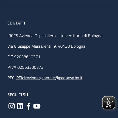
CONTATTI
IRCCS Azienda Ospedaliero - Universitaria di Bologna
Via Giuseppe Massarenti, 9, 40138 Bologna
C.F. 92038610371
P.IVA 02553300373
PEC:
PEIdirezione.generale@pec.aosp.bo.it
SEGUICI SU