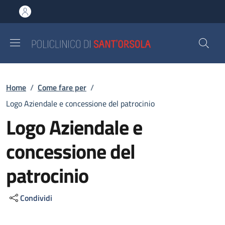
Salta al contenuto principale
Skip to footer content
Briciole di pane
Home
/
Come fare per
/
Logo Aziendale e concessione del patrocinio
Logo Aziendale e
concessione del
patrocinio
Condividi