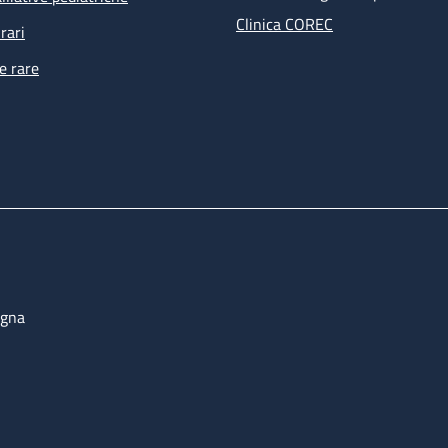
Clinica COREC
rari
e rare
ogna