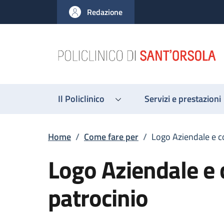
Salta al contenuto principale
Skip to footer content
Redazione
Il Policlinico
Servizi e prestazioni
Briciole di pane
Home
/
Come fare per
/
Logo Aziendale e c
Logo Aziendale e 
patrocinio