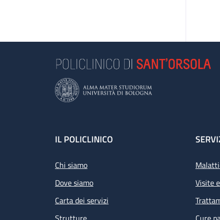
Footer
IL POLICLINICO
SERVI
Chi siamo
Malatti
Dove siamo
Visite 
Carta dei servizi
Tratta
Strutture
Cure pa