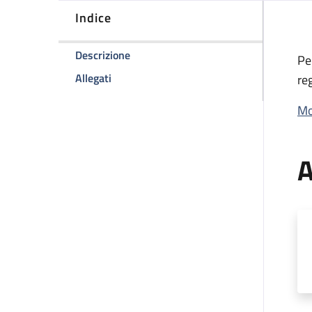
Indice
della pagina Logo Aziendale e concess
Descrizione
Pe
della pagina Logo Aziendale e concessione
Allegati
re
Mo
A