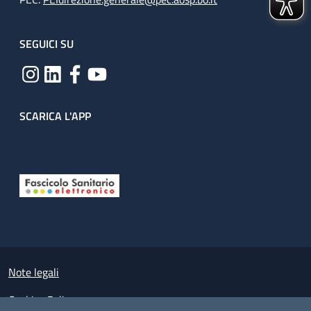
SEGUICI SU
SCARICA L'APP
Useful links section
Small prints
Note legali
Cookies Policy