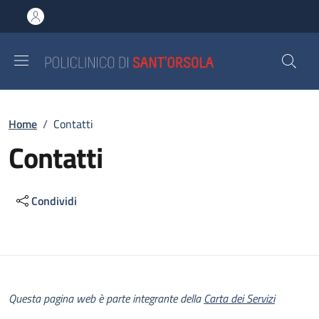
Salta al contenuto principale
Skip to footer content
Briciole di pane
Home
/
Contatti
Contatti
Condividi
Descrizione
Questa pagina web è parte integrante della
Carta dei Servizi