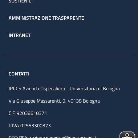
SOSTIENICI
AMMINISTRAZIONE TRASPARENTE
INTRANET
CONTATTI
IRCCS Azienda Ospedaliero - Universitaria di Bologna
Via Giuseppe Massarenti, 9, 40138 Bologna
C.F. 92038610371
P.IVA 02553300373
PEC:
PEIdirezione.generale@pec.aosp.bo.it