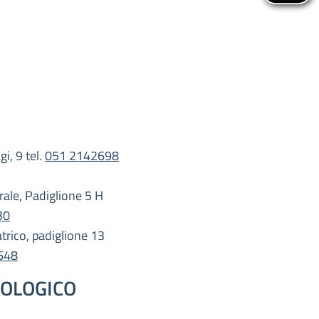
i, 9 tel.
051 2142698
rale, Padiglione 5 H
30
trico, padiglione 13
648
COLOGICO