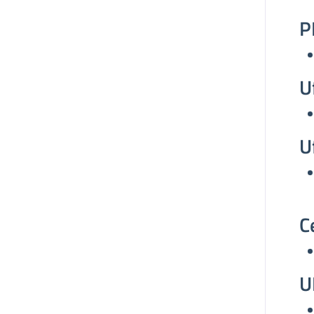
P
U
U
C
U