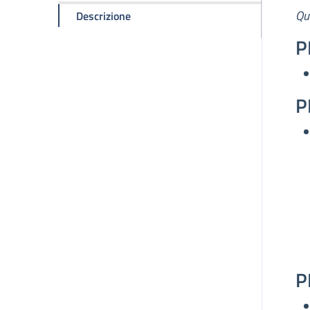
D
Qu
della pagina Contatti
Descrizione
P
P
P