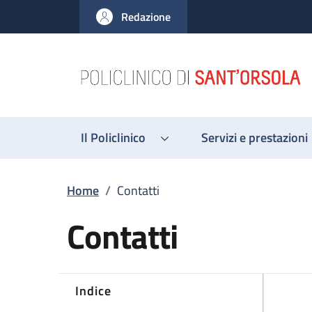
Salta al contenuto principale
Skip to footer content
Redazione
Il Policlinico
Servizi e prestazioni
Briciole di pane
Home
/
Contatti
Contatti
Indice