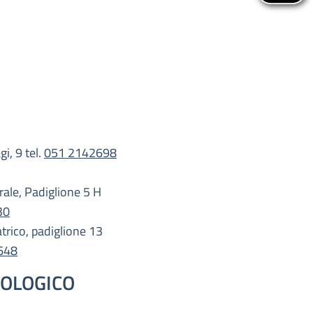
i, 9 tel.
051 2142698
rale, Padiglione 5 H
30
trico, padiglione 13
648
COLOGICO