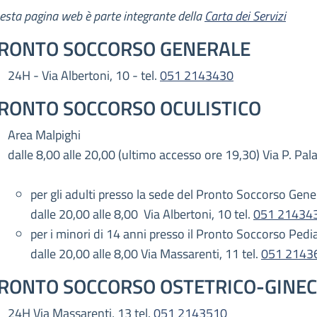
escrizione
esta pagina web è parte integrante della
Carta dei Servizi
RONTO SOCCORSO GENERALE
24H - Via Albertoni, 10 - tel.
051 2143430
RONTO SOCCORSO OCULISTICO
Area Malpighi
dalle 8,00 alle 20,00 (ultimo accesso ore 19,30) Via P. Palag
per gli adulti presso la sede del Pronto Soccorso Gene
dalle 20,00 alle 8,00 Via Albertoni, 10 tel.
051 21434
per i minori di 14 anni presso il Pronto Soccorso Pedia
dalle 20,00 alle 8,00 Via Massarenti, 11 tel.
051 2143
RONTO SOCCORSO OSTETRICO-GINE
24H Via Massarenti, 13 tel.
051 2143510