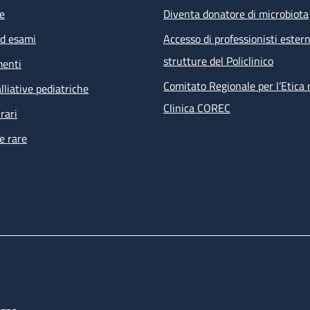
e
Diventa donatore di microbiota
ed esami
Accesso di professionisti estern
strutture del Policlinico
menti
Comitato Regionale per l’Etica 
lliative pediatriche
Clinica COREC
rari
e rare