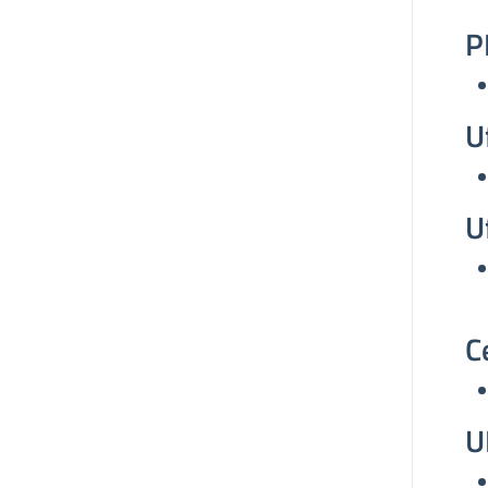
P
U
U
C
U