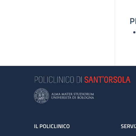
P
Footer
IL POLICLINICO
SERVI