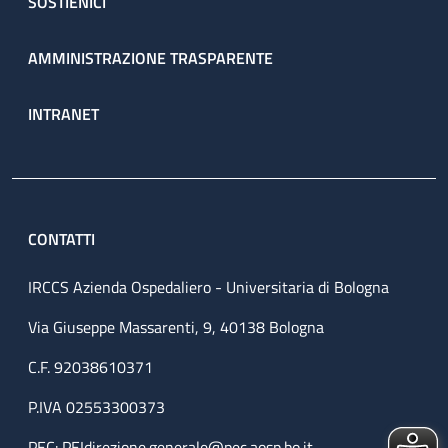
SOSTIENICI
AMMINISTRAZIONE TRASPARENTE
INTRANET
CONTATTI
IRCCS Azienda Ospedaliero - Universitaria di Bologna
Via Giuseppe Massarenti, 9, 40138 Bologna
C.F. 92038610371
P.IVA 02553300373
PEC:
PEIdirezione.generale@pec.aosp.bo.it