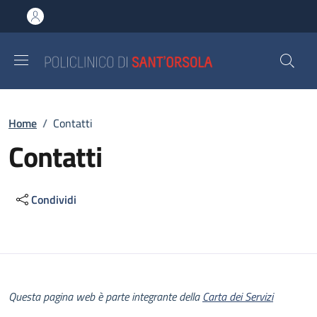
Salta al contenuto principale
Skip to footer content
Briciole di pane
Home
/
Contatti
Contatti
Condividi
Descrizione
Questa pagina web è parte integrante della
Carta dei Servizi