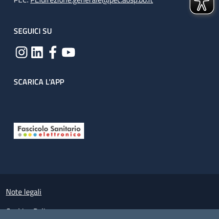
SEGUICI SU
SCARICA L'APP
Useful links section
Small prints
Note legali
Cookies Policy