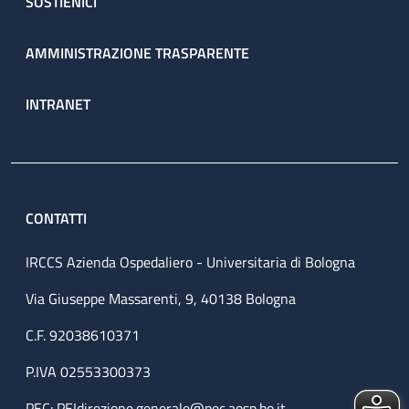
SOSTIENICI
AMMINISTRAZIONE TRASPARENTE
INTRANET
CONTATTI
IRCCS Azienda Ospedaliero - Universitaria di Bologna
Via Giuseppe Massarenti, 9, 40138 Bologna
C.F. 92038610371
P.IVA 02553300373
PEC:
PEIdirezione.generale@pec.aosp.bo.it