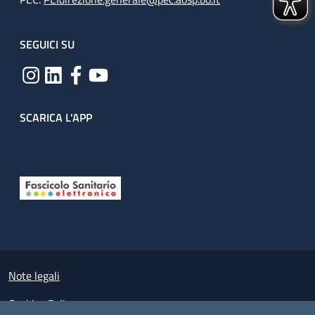
SEGUICI SU
SCARICA L'APP
Useful links section
Small prints
Note legali
Cookies Policy