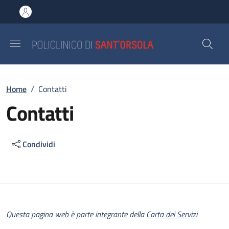
Salta al contenuto principale
Skip to footer content
Briciole di pane
Home
/
Contatti
Contatti
Condividi
Descrizione
Questa pagina web è parte integrante della
Carta dei Servizi