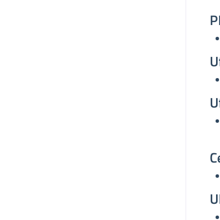
P
U
U
C
U