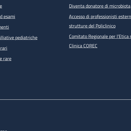
e
Diventa donatore di microbiota
ed esami
Accesso di professionisti estern
strutture del Policlinico
menti
Comitato Regionale per l’Etica 
lliative pediatriche
Clinica COREC
rari
e rare