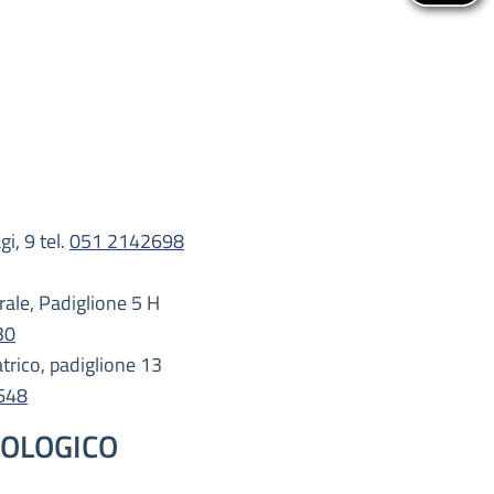
i, 9 tel.
051 2142698
rale, Padiglione 5 H
30
trico, padiglione 13
648
COLOGICO