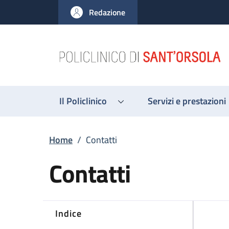
Salta al contenuto principale
Skip to footer content
Redazione
Il Policlinico
Servizi e prestazioni
Briciole di pane
Home
/
Contatti
Contatti
Indice