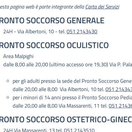
escrizione
esta pagina web è parte integrante della
Carta dei Servizi
RONTO SOCCORSO GENERALE
24H - Via Albertoni, 10 - tel.
051 2143430
RONTO SOCCORSO OCULISTICO
Area Malpighi
dalle 8,00 alle 20,00 (ultimo accesso ore 19,30) Via P. Palag
per gli adulti presso la sede del Pronto Soccorso Gene
dalle 20,00 alle 8,00 Via Albertoni, 10 tel.
051 21434
per i minori di 14 anni presso il Pronto Soccorso Pedia
dalle 20,00 alle 8,00 Via Massarenti, 11 tel.
051 2143
RONTO SOCCORSO OSTETRICO-GINE
24H Via Massarenti, 13 tel.
051 2143510