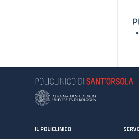
P
Footer
IL POLICLINICO
SERVI