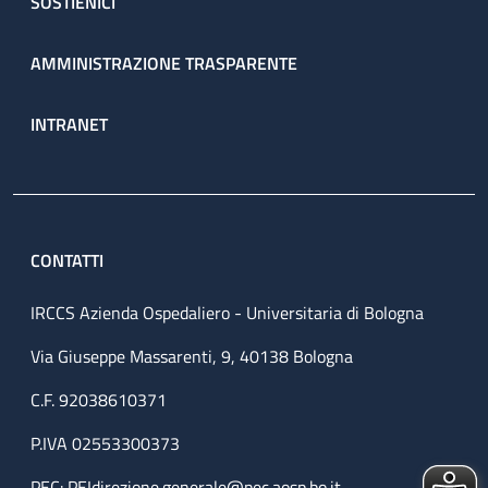
SOSTIENICI
AMMINISTRAZIONE TRASPARENTE
INTRANET
CONTATTI
IRCCS Azienda Ospedaliero - Universitaria di Bologna
Via Giuseppe Massarenti, 9, 40138 Bologna
C.F. 92038610371
P.IVA 02553300373
PEC:
PEIdirezione.generale@pec.aosp.bo.it