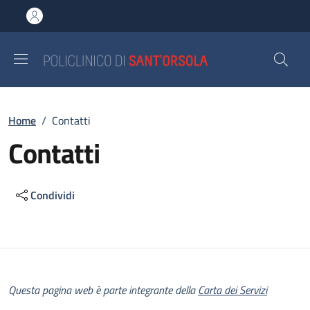
Salta al contenuto principale
Skip to footer content
Briciole di pane
Home
/
Contatti
Contatti
Condividi
Descrizione
Questa pagina web è parte integrante della
Carta dei Servizi