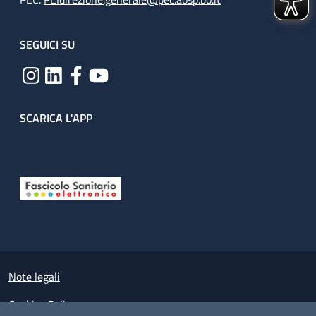
SEGUICI SU
SCARICA L'APP
Useful links section
Small prints
Note legali
Cookies Policy