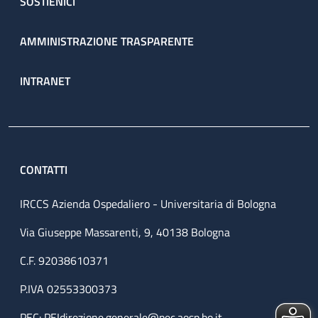
SOSTIENICI
AMMINISTRAZIONE TRASPARENTE
INTRANET
CONTATTI
IRCCS Azienda Ospedaliero - Universitaria di Bologna
Via Giuseppe Massarenti, 9, 40138 Bologna
C.F. 92038610371
P.IVA 02553300373
PEC:
PEIdirezione.generale@pec.aosp.bo.it