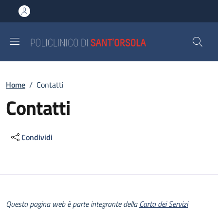
Salta al contenuto principale
Skip to footer content
Briciole di pane
Home
/
Contatti
Contatti
Condividi
Descrizione
Questa pagina web è parte integrante della
Carta dei Servizi