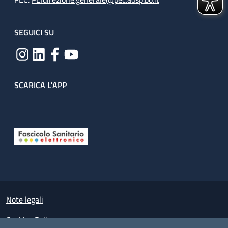
SEGUICI SU
SCARICA L'APP
Useful links section
Small prints
Note legali
Cookies Policy