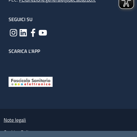
SEGUICI SU
SCARICA L'APP
Useful links section
Small prints
Note legali
Cookies Policy