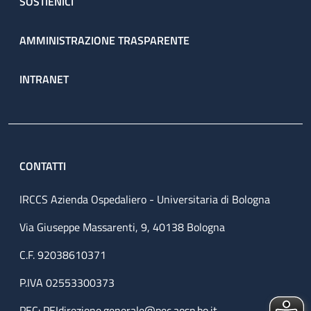
SOSTIENICI
AMMINISTRAZIONE TRASPARENTE
INTRANET
CONTATTI
IRCCS Azienda Ospedaliero - Universitaria di Bologna
Via Giuseppe Massarenti, 9, 40138 Bologna
C.F. 92038610371
P.IVA 02553300373
PEC:
PEIdirezione.generale@pec.aosp.bo.it