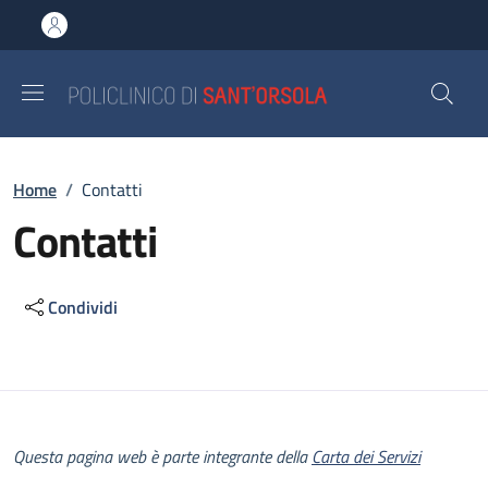
Salta al contenuto principale
Skip to footer content
Briciole di pane
Home
/
Contatti
Contatti
Condividi
Descrizione
Questa pagina web è parte integrante della
Carta dei Servizi