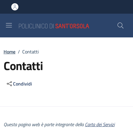
Salta al contenuto principale
Skip to footer content
Briciole di pane
Home
/
Contatti
Contatti
Condividi
Descrizione
Questa pagina web è parte integrante della
Carta dei Servizi