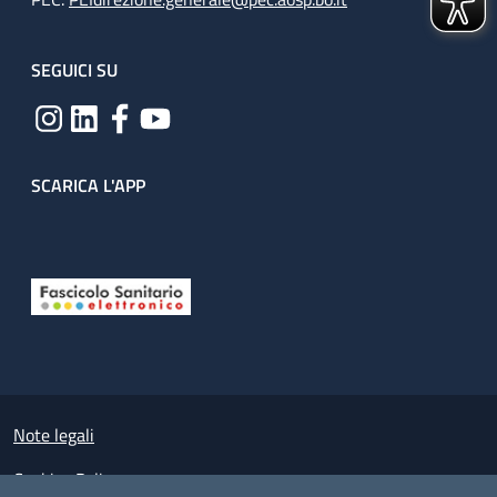
SEGUICI SU
SCARICA L'APP
Useful links section
Small prints
Note legali
Cookies Policy