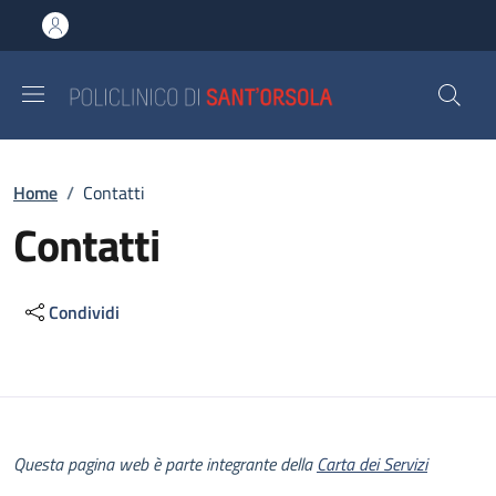
Salta al contenuto principale
Skip to footer content
Briciole di pane
Home
/
Contatti
Contatti
Condividi
Descrizione
Questa pagina web è parte integrante della
Carta dei Servizi