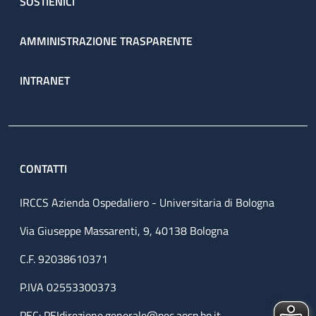
SOSTIENICI
AMMINISTRAZIONE TRASPARENTE
INTRANET
CONTATTI
IRCCS Azienda Ospedaliero - Universitaria di Bologna
Via Giuseppe Massarenti, 9, 40138 Bologna
C.F. 92038610371
P.IVA 02553300373
PEC:
PEIdirezione.generale@pec.aosp.bo.it