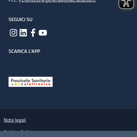
SEGUICI SU
SCARICA L'APP
Useful links section
Small prints
Note legali
Cookies Policy