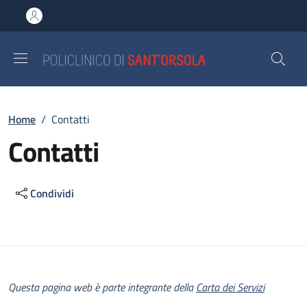
Salta al contenuto principale
Skip to footer content
Briciole di pane
Home
/
Contatti
Contatti
Condividi
Descrizione
Questa pagina web è parte integrante della
Carta dei Servizi