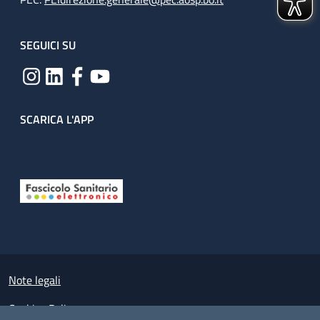
SEGUICI SU
SCARICA L'APP
Useful links section
Small prints
Note legali
Cookies Policy