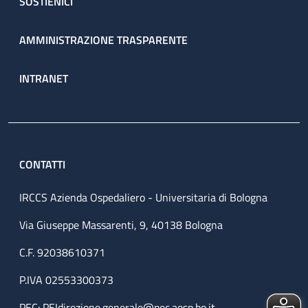
SOSTIENICI
AMMINISTRAZIONE TRASPARENTE
INTRANET
CONTATTI
IRCCS Azienda Ospedaliero - Universitaria di Bologna
Via Giuseppe Massarenti, 9, 40138 Bologna
C.F. 92038610371
P.IVA 02553300373
PEC:
PEIdirezione.generale@pec.aosp.bo.it