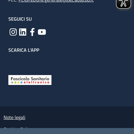
SEGUICI SU
SCARICA L'APP
Useful links section
Small prints
Note legali
Cookies Policy