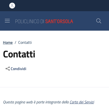
Salta al contenuto principale
Skip to footer content
Briciole di pane
Home
/
Contatti
Contatti
Condividi
Descrizione
Questa pagina web è parte integrante della
Carta dei Servizi