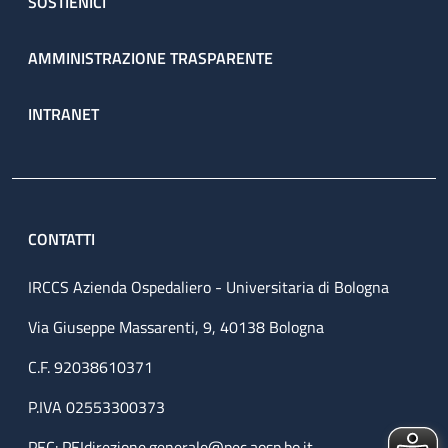
SOSTIENICI
AMMINISTRAZIONE TRASPARENTE
INTRANET
CONTATTI
IRCCS Azienda Ospedaliero - Universitaria di Bologna
Via Giuseppe Massarenti, 9, 40138 Bologna
C.F. 92038610371
P.IVA 02553300373
PEC:
PEIdirezione.generale@pec.aosp.bo.it