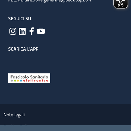
SEGUICI SU
SCARICA L'APP
Useful links section
Small prints
Note legali
Cookies Policy