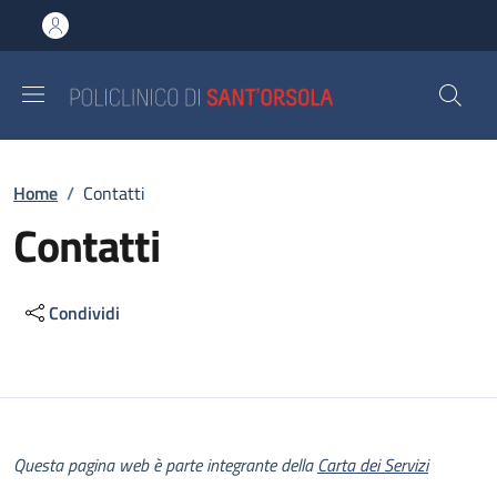
Salta al contenuto principale
Skip to footer content
Briciole di pane
Home
/
Contatti
Contatti
Condividi
Descrizione
Questa pagina web è parte integrante della
Carta dei Servizi