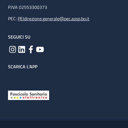
P.IVA 02553300373
PEC:
PEIdirezione.generale@pec.aosp.bo.it
SEGUICI SU
SCARICA L'APP
Useful links section
Small prints