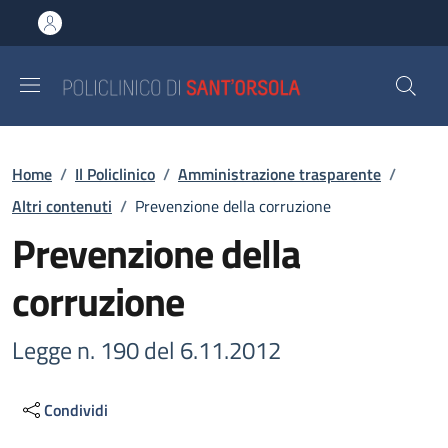
Salta al contenuto principale
Skip to footer content
Briciole di pane
Home
/
Il Policlinico
/
Amministrazione trasparente
/
Altri contenuti
/
Prevenzione della corruzione
Prevenzione della
corruzione
Legge n. 190 del 6.11.2012
Condividi