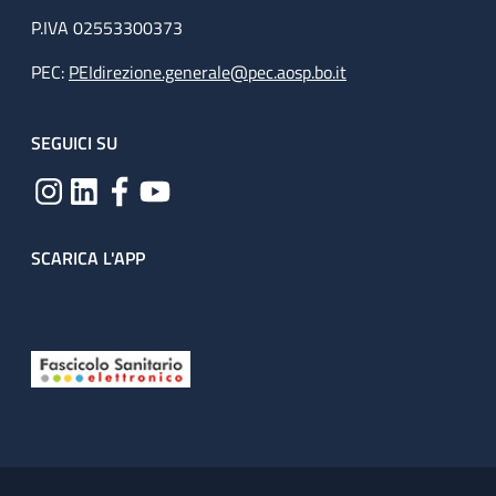
P.IVA 02553300373
PEC:
PEIdirezione.generale@pec.aosp.bo.it
SEGUICI SU
SCARICA L'APP
Useful links section
Small prints