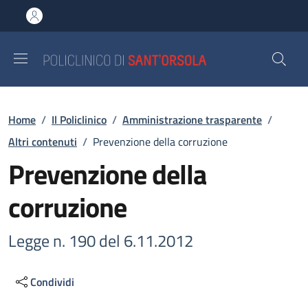
Salta al contenuto principale
Skip to footer content
Briciole di pane
Home
/
Il Policlinico
/
Amministrazione trasparente
/
Altri contenuti
/
Prevenzione della corruzione
Prevenzione della
corruzione
Legge n. 190 del 6.11.2012
Condividi