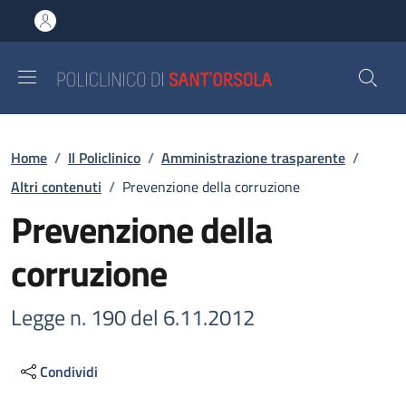
Salta al contenuto principale
Skip to footer content
Briciole di pane
Home
/
Il Policlinico
/
Amministrazione trasparente
/
Altri contenuti
/
Prevenzione della corruzione
Prevenzione della
corruzione
Legge n. 190 del 6.11.2012
Condividi