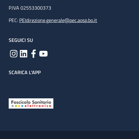
P.IVA 02553300373
PEC:
PEIdirezione.generale@pec.aosp.bo.it
SEGUICI SU
SCARICA L'APP
Useful links section
Small prints