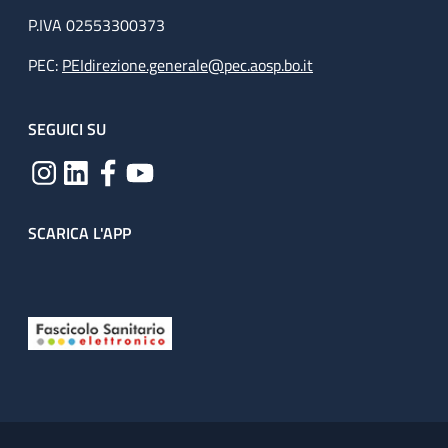
P.IVA 02553300373
PEC:
PEIdirezione.generale@pec.aosp.bo.it
SEGUICI SU
SCARICA L'APP
Useful links section
Small prints