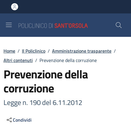
Salta al contenuto principale
Skip to footer content
Briciole di pane
Home
/
Il Policlinico
/
Amministrazione trasparente
/
Altri contenuti
/
Prevenzione della corruzione
Prevenzione della
corruzione
Legge n. 190 del 6.11.2012
Condividi