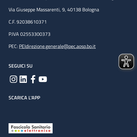
Via Giuseppe Massarenti, 9, 40138 Bologna
C.F. 92038610371
P.IVA 02553300373
PEC:
PEIdirezione.generale@pec.aosp.bo.it
SEGUICI SU
SCARICA L'APP