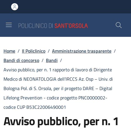
Salta al contenuto principale
Skip to footer content
Briciole di pane
Home
/
Il Policlinico
/
Amministrazione trasparente
/
Bandi di concorso
/
Bandi
/
Avviso pubblico, per n. 1 rapporto di lavoro di Dirigente
Medico di NEONATOLOGIA dell’IRCCS Az. Osp – Univ. di
Bologna Pol. di S. Orsola, per il progetto DARE – Digital
Lifelong Prevention - codice progetto PNC0000002-
codice CUP B53C22006490001
Avviso pubblico, per n. 1