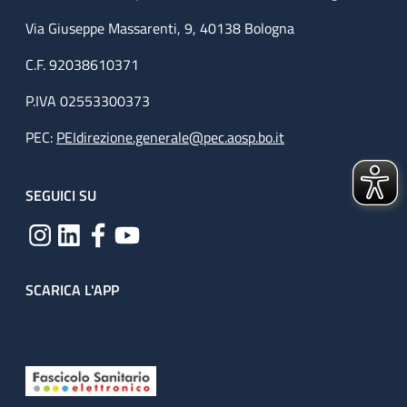
Via Giuseppe Massarenti, 9, 40138 Bologna
C.F. 92038610371
P.IVA 02553300373
PEC:
PEIdirezione.generale@pec.aosp.bo.it
SEGUICI SU
SCARICA L'APP