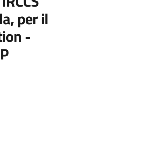
’IRCCS
a, per il
ion -
UP
RCCS Az. Osp – Univ. di Bologna Pol. di S. Orsola, per il proge