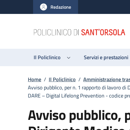
Salta al contenuto principale
Skip to footer content
Redazione
Il Policlinico
Servizi e prestazioni
Briciole di pane
Home
/
Il Policlinico
/
Amministrazione tra
Avviso pubblico, per n. 1 rapporto di lavoro di
DARE – Digital Lifelong Prevention - codic
Avviso pubblico, p