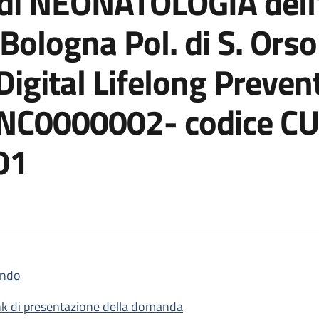
 di NEONATOLOGIA dell
Bologna Pol. di S. Orsol
igital Lifelong Prevent
PNC0000002- codice C
01
ndo
 1 rapporto di lavoro di Dirigente Medico di NEONATOLOGIA dell’I
nk di presentazione della domanda