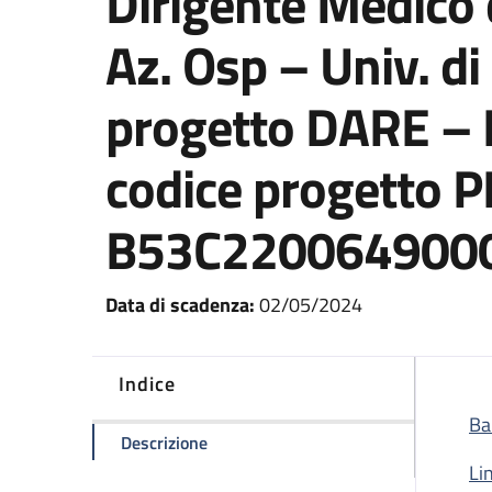
Dirigente Medico
Az. Osp – Univ. di 
progetto DARE – D
codice progetto 
B53C220064900
Data di scadenza:
02/05/2024
Indice
Ba
della pagina Avviso pubblico, per n.
Descrizione
Li