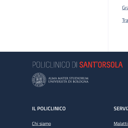
Gr
Tr
Footer
IL POLICLINICO
SERVI
Chi siamo
Malatti