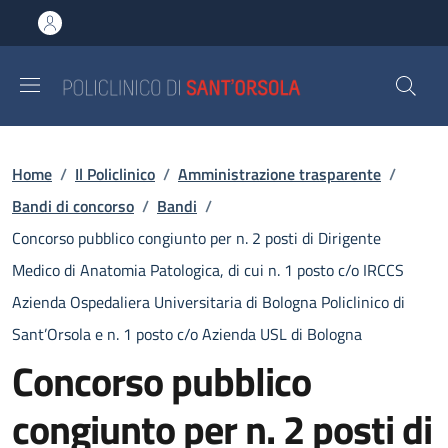
Salta al contenuto principale
Skip to footer content
Briciole di pane
Home
/
Il Policlinico
/
Amministrazione trasparente
/
Bandi di concorso
/
Bandi
/
Concorso pubblico congiunto per n. 2 posti di Dirigente
Medico di Anatomia Patologica, di cui n. 1 posto c/o IRCCS
Azienda Ospedaliera Universitaria di Bologna Policlinico di
Sant’Orsola e n. 1 posto c/o Azienda USL di Bologna
Concorso pubblico
congiunto per n. 2 posti di