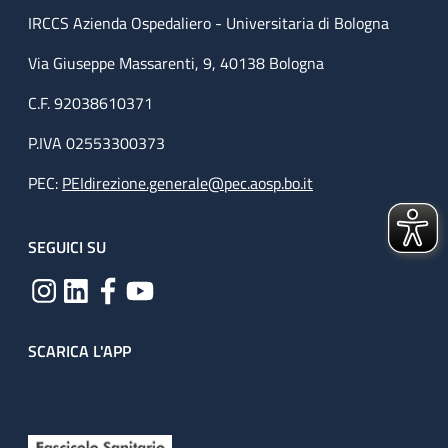
IRCCS Azienda Ospedaliero - Universitaria di Bologna
Via Giuseppe Massarenti, 9, 40138 Bologna
C.F. 92038610371
P.IVA 02553300373
PEC:
PEIdirezione.generale@pec.aosp.bo.it
SEGUICI SU
SCARICA L'APP